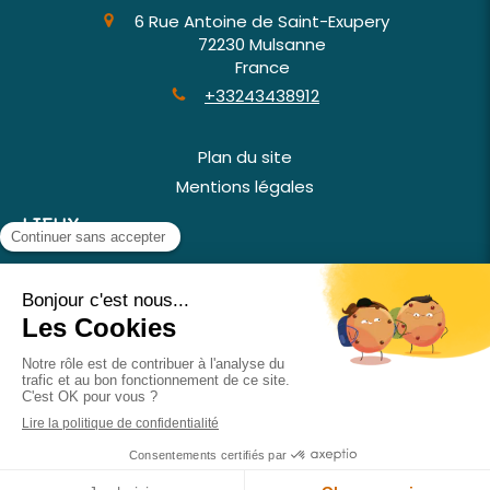
6 Rue Antoine de Saint-Exupery
72230
Mulsanne
France
+33243438912
Plan du site
Mentions légales
LIEUX
Ruaudin, Arnage, Sablé-sur-Sarthe, Écommoy,
Parigné-l'Évêque, Changé, Allonnes, Le Mans, Yvré-
l'Évêque, Coulaines, La Suze-sur-Sarthe, Savigné-
l'Évêque, Château-du-Loir
©2025 Tilyo Dépannage - Dépannage Entretien
Création et référencement du site par Simplébo
Site créé grâce à
InterFast